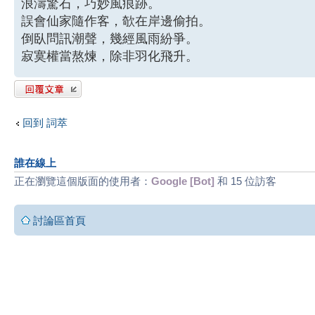
浪濤驚石，巧妙風痕跡。
誤會仙家隨作客，欹在岸邊偷拍。
倒臥問訊潮聲，幾經風雨紛爭。
寂寞權當熬煉，除非羽化飛升。
發表回覆
回到 詞萃
誰在線上
正在瀏覽這個版面的使用者：
Google [Bot]
和 15 位訪客
討論區首頁