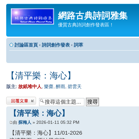
網路古典詩詞雅集
優質古典詩詞創作發表區！
討論區首頁
‹
詩詞創作發表
‹
詞萃
【清平樂：海心】
版主:
故紙堆中人
,
樂齋
,
醉雨
,
碧雲天
發表回覆
【清平樂：海心】
由
探梅人
» 2026-01-11 05:32 PM
【清平樂：海心】11/01-2026