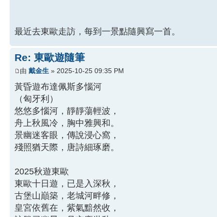
最近去東歐走訪，每到一景點隨興寫一首。
Re: 東歐遊隨筆
由
戴金生
» 2025-10-25 09:35 PM
黃昏遊布達佩斯多惱河
（匈牙利）
悠悠多惱河，靜靜蕩輕波，
舟上秋風冷，胸中雅興和。
景幽迷客眼，傳說浸心窩，
殘照猶天際，唐詩細琢磨。
2025秋遊東歐
東歐十日遊，已是入深秋，
古堡山巔築，老城河畔修，
皇宮依舊在，紫氣黯然收，