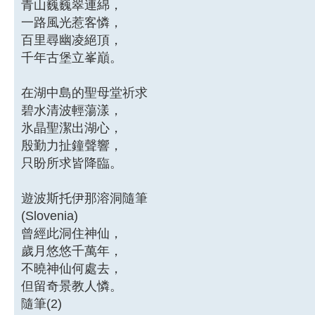
青山巍巍翠連綿，
一路風光惹客憐，
百里尋幽凌絕頂，
千年古堡立峯巔。
在湖中島的聖母堂祈求
碧水清波輕蕩漾，
氷晶聖潔出湖心，
殷勤力扯鐘聲響，
只盼所求皆降臨。
遊波斯托伊那溶洞隨筆
(Slovenia)
曾經此洞住神仙，
歲月悠悠千萬年，
不曉神仙何處去，
但留奇景教人憐。
隨筆(2)