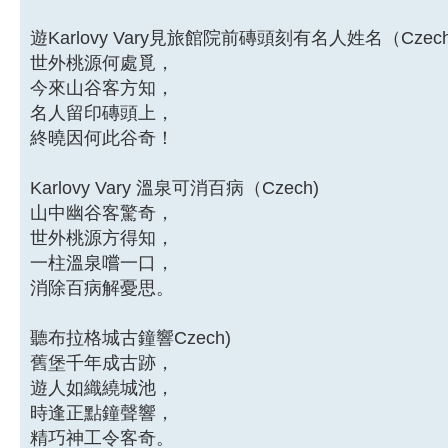
遊Karlovy Vary見旅館院前磚頭刻有名人姓名（Czech
世外桃源何處覓，
今來山谷客方知，
名人留印磚頭上，
終曉因何此谷奇！
Karlovy Vary 溫泉可消百病（Czech)
山中幽谷客驚奇，
世外桃源方得知，
一柱溫泉嚐一口，
消除百病解憂思。
聽布拉格城古鐘響Czech)
舊堡千年成古跡，
遊人如織繞城池，
時逢正點鐘聲響，
精巧神工令客奇。