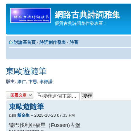
網路古典詩詞雅集
優質古典詩詞創作發表區！
討論區首頁
‹
詩詞創作發表
‹
詩薈
東歐遊隨筆
版主:
維仁
,
卞思
,
李微謙
發表回覆
東歐遊隨筆
由
戴金生
» 2025-10-23 07:33 PM
遊巴伐利亞福星（Fussen)古堡