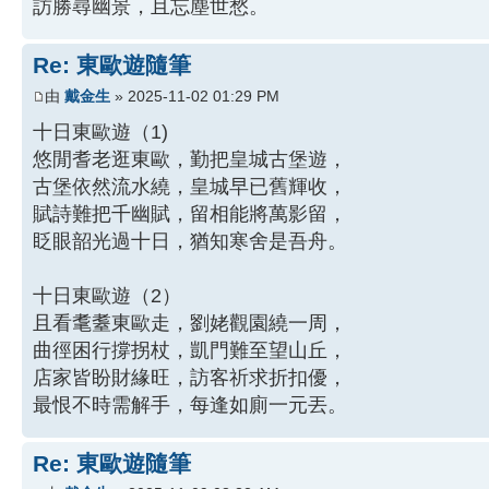
訪勝尋幽景，且忘塵世愁。
Re: 東歐遊隨筆
由
戴金生
» 2025-11-02 01:29 PM
十日東歐遊（1)
悠閒耆老逛東歐，勤把皇城古堡遊，
古堡依然流水繞，皇城早已舊輝收，
賦詩難把千幽賦，留相能將萬影留，
眨眼韶光過十日，猶知寒舍是吾舟。
十日東歐遊（2）
且看耄耋東歐走，劉姥觀園繞一周，
曲徑困行撐拐杖，凱門難至望山丘，
店家皆盼財緣旺，訪客祈求折扣優，
最恨不時需解手，每逢如廁一元丟。
Re: 東歐遊隨筆