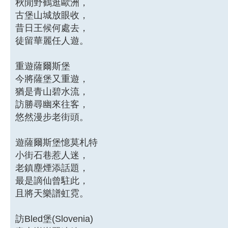
秋閒野鶴逛歐洲，
古堡山城放眼收，
昔日王候何處去，
徒留華麗任人遊。
重遊薩爾斯堡
今將薩堡又重遊，
猶是青山碧水流，
訪勝尋幽來往客，
悠然漫步老街頭。
遊薩爾斯堡憶莫札特
小街石巷惹人迷，
老鎮塵煙添話題，
最是謫仙曾駐此，
且將天樂譜虹霓。
訪Bled堡(Slovenia)