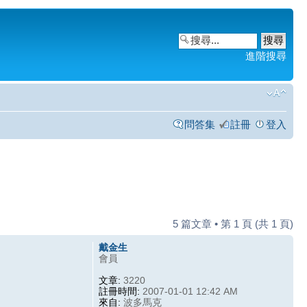
進階搜尋
問答集
註冊
登入
5 篇文章 • 第
1
頁 (共
1
頁)
戴金生
會員
文章:
3220
註冊時間:
2007-01-01 12:42 AM
來自:
波多馬克