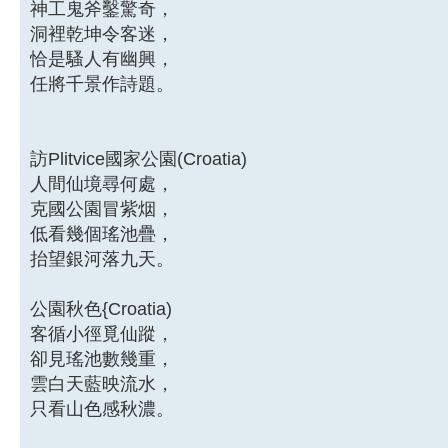
神工鬼斧鑿驚奇，
洞裡乾坤令客迷，
恰是騷人有幽興，
任將千景作詩題。
訪Plitvice國家公園(Croatia)
人間仙境尋何處，
克國公園冒紫烟，
低看幾個瑤池疊，
抬望銀河落九天。
公園秋色{Croatia)
客循小徑覓仙蹤，
卻見瑤池數幾重，
雲白天藍映流水，
只看山色感秋濃。