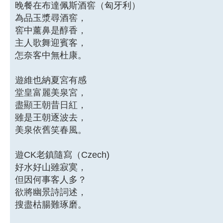
晚餐在布達佩斯酒窖（匈牙利）
為品玉漿尋酒窖，
窖中薰鼻是醇香，
主人歌舞迎賓客，
怎奈客中無杜康。
遊維也納夏宮有感
堂皇富麗美泉宮，
盡顯王朝昔日紅，
雖是王朝逐波去，
美泉依舊笑春風。
遊CK老鎮隨寫（Czech)
好水好山雖寂寞，
但因何事客人多？
欲將幽景詩詞述，
搜盡枯腸難琢磨。