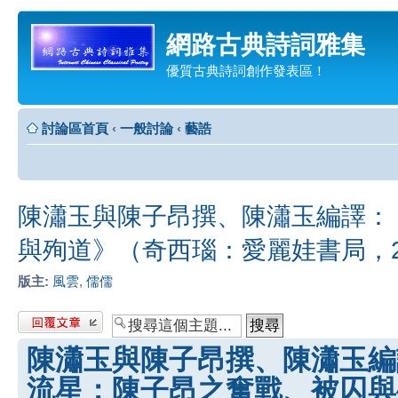
網路古典詩詞雅集
優質古典詩詞創作發表區！
討論區首頁
‹
一般討論
‹
藝誥
陳瀟玉與陳子昂撰、陳瀟玉編譯：
與殉道》（奇西瑙：愛麗娃書局，2
版主:
風雲
,
儒儒
發表回覆
陳瀟玉與陳子昂撰、陳瀟玉編
流星：陳子昂之奮戰、被囚與