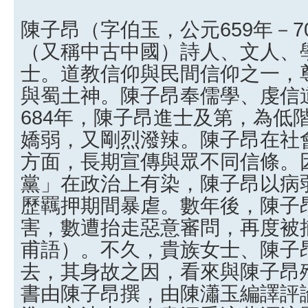
陳子昂（字伯玉，公元659年－7
（又稱中古中國）詩人、文人、
士。道教信仰與民間信仰之一，
與蜀土神。陳子昂奉儒學、虔信
684年，陳子昂進士及第，為低
嬌弱，又剛烈潑辣。陳子昂在社
方面，長期宣傳與眾不同信條。
黨」在政治上有染，陳子昂以病
歷羈押期間暴虐。數年後，陳子
害，數遭抬走惡意審問，再度被
甫語）。不久，貴族女士、陳子
去，其身故之因，看來與陳子昂
書由陳子昂撰，由陳瀟玉編譯評