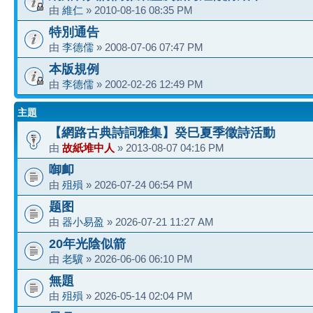
由
維仁
» 2010-08-16 08:35 PM
特別通告
由
李德儒
» 2008-07-06 07:47 PM
本版規例
由
李德儒
» 2002-02-26 12:49 PM
主題
【網路古典詩詞雅集】癸巳夏季徵詩活動
由
故紙堆中人
» 2013-08-07 04:16 PM
啣卹
由
殂殞
» 2026-07-24 06:54 PM
题图
由
器小易盈
» 2026-07-21 11:27 AM
20年光陰似箭
由
老驥
» 2026-06-06 06:10 PM
無題
由
殂殞
» 2026-05-14 02:04 PM