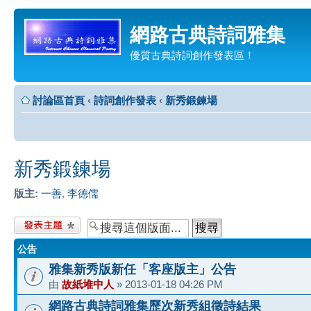
網路古典詩詞雅集
優質古典詩詞創作發表區！
討論區首頁
‹
詩詞創作發表
‹
新秀鍛鍊場
新秀鍛鍊場
版主:
一善
,
李德儒
發表新主題
公告
雅集新秀版新任「客座版主」公告
由
故紙堆中人
» 2013-01-18 04:26 PM
網路古典詩詞雅集歷次新秀組徵詩結果