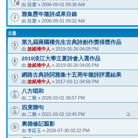
由
壯齋
» 2006-09-01 09:38 AM
雅集歷年徵詩成果目錄
由
壯齋
» 2006-09-01 09:32 AM
主題
第九屆蔣國樑先生古典詩創作獎得獎作品
由
故紙堆中人
» 2019-05-26 04:09 PM
2019淡江大學立夏詩會入選作品
由
故紙堆中人
» 2019-05-26 04:05 PM
網路古典詩詞雅集十五周年徵詩評選結果
由
故紙堆中人
» 2017-03-11 04:58 PM
八方唱和
由
二難
» 2026-03-01 08:57 PM
四叟聯句
由
二難
» 2021-03-02 10:45 PM
1
奧德修記翦影
由
李廷玉
» 2026-07-30 02:22 PM