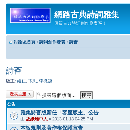
網路古典詩詞雅集
優質古典詩詞創作發表區！
討論區首頁
‹
詩詞創作發表
‹
詩薈
詩薈
版主:
維仁
,
卞思
,
李微謙
發表新主題
公告
雅集詩薈版新任「客座版主」公告
由
故紙堆中人
» 2013-01-18 04:25 PM
本板規則及著作權保護宣告