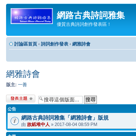
網路古典詩詞雅集
優質古典詩詞創作發表區！
討論區首頁
‹
詩詞創作發表
‹
網雅詩會
網雅詩會
版主:
一善
發表新主題
公告
網路古典詩詞雅集「網雅詩會」版規
由
故紙堆中人
» 2017-08-04 08:59 PM