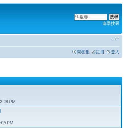
進階搜尋
問答集
註冊
登入
和
03:28 PM
】
6:09 PM