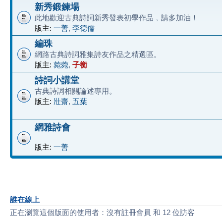
新秀鍛鍊場
此地歡迎古典詩詞新秀發表初學作品﹐請多加油！
版主:
一善
,
李德儒
編珠
網路古典詩詞雅集詩友作品之精選區。
版主:
菀菀
,
子衡
詩詞小講堂
古典詩詞相關論述專用。
版主:
壯齋
,
五葉
網雅詩會
版主:
一善
誰在線上
正在瀏覽這個版面的使用者：沒有註冊會員 和 12 位訪客