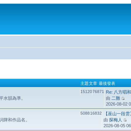
主題
文章
最後發表
15120
76871
Re: 八方唱
平水韻為準。
由
二難
2026-08-02 
5088
16832
【巫山一段雲
詞牌和作品名。
由
探梅人
2026-08-05 0