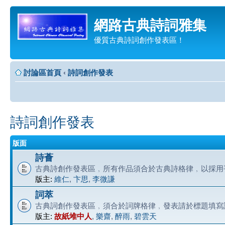
網路古典詩詞雅集
優質古典詩詞創作發表區！
討論區首頁
‹
詩詞創作發表
詩詞創作發表
版面
詩薈
古典詩創作發表區﹐所有作品須合於古典詩格律﹐以採用
版主:
維仁
,
卞思
,
李微謙
詞萃
古典詞創作發表區﹐須合於詞牌格律﹐發表請於標題填寫
版主:
故紙堆中人
,
樂齋
,
醉雨
,
碧雲天