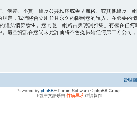
雅、猥褻、不實、違反公共秩序或善良風俗、或其他違反「
規定，我們將會立即並且永久的限制您的進入。在必要的情況下
任何的違法情節發生。您同意「網路古典詩詞雅集」有權在任
中。這些資訊在您尚未允許前將不會提供給任何第三方公司
管理團
Powered by
phpBB
® Forum Software © phpBB Group
正體中文語系由
竹貓星球
維護製作