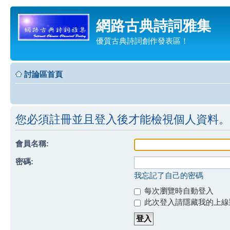
網路古典詩詞雅集
優質古典詩詞創作發表區！
討論區首頁
您必須註冊並且登入後才能檢視個人資料。
會員名稱:
密碼:
我忘記了自己的密碼
每次瀏覽時自動登入
此次登入請隱藏我的上線