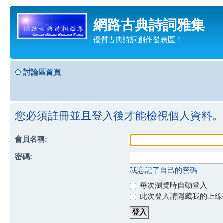
網路古典詩詞雅集
優質古典詩詞創作發表區！
討論區首頁
您必須註冊並且登入後才能檢視個人資料。
會員名稱:
密碼:
我忘記了自己的密碼
每次瀏覽時自動登入
此次登入請隱藏我的上線