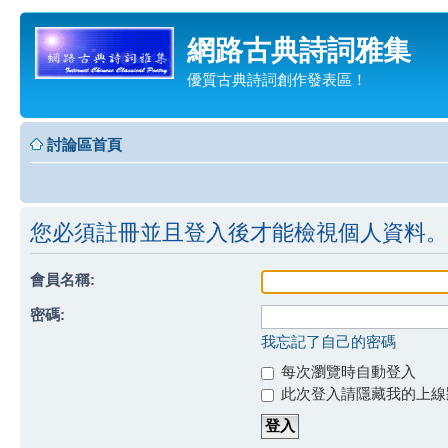
網路古典詩詞雅集
優質古典詩詞創作發表區！
討論區首頁
您必須註冊並且登入後才能檢視個人資料。
會員名稱:
密碼:
我忘記了自己的密碼
每次瀏覽時自動登入
此次登入請隱藏我的上線