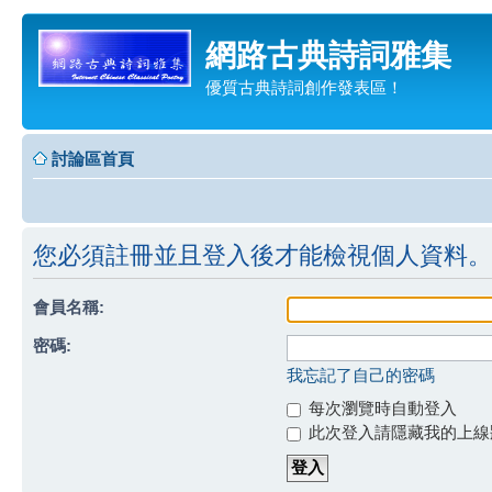
網路古典詩詞雅集
優質古典詩詞創作發表區！
討論區首頁
您必須註冊並且登入後才能檢視個人資料。
會員名稱:
密碼:
我忘記了自己的密碼
每次瀏覽時自動登入
此次登入請隱藏我的上線