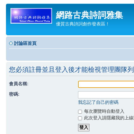
網路古典詩詞雅集
優質古典詩詞創作發表區！
討論區首頁
您必須註冊並且登入後才能檢視管理團隊列
會員名稱:
密碼:
我忘記了自己的密碼
每次瀏覽時自動登入
此次登入請隱藏我的上線