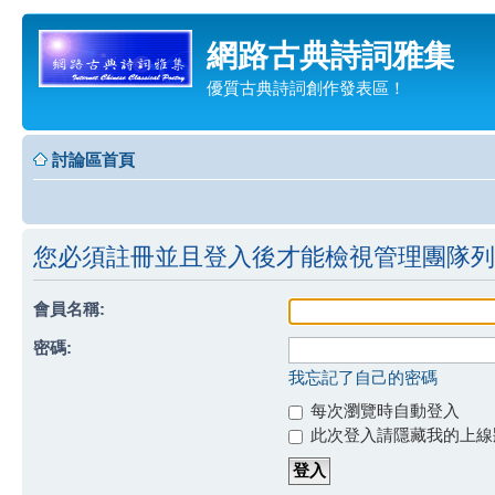
網路古典詩詞雅集
優質古典詩詞創作發表區！
討論區首頁
您必須註冊並且登入後才能檢視管理團隊列
會員名稱:
密碼:
我忘記了自己的密碼
每次瀏覽時自動登入
此次登入請隱藏我的上線