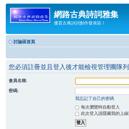
網路古典詩詞雅集
優質古典詩詞創作發表區！
討論區首頁
您必須註冊並且登入後才能檢視管理團隊列
會員名稱:
密碼:
我忘記了自己的密碼
每次瀏覽時自動登入
此次登入請隱藏我的上線