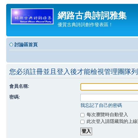
網路古典詩詞雅集
優質古典詩詞創作發表區！
討論區首頁
您必須註冊並且登入後才能檢視管理團隊列
會員名稱:
密碼:
我忘記了自己的密碼
每次瀏覽時自動登入
此次登入請隱藏我的上線