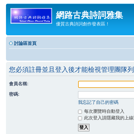
網路古典詩詞雅集
優質古典詩詞創作發表區！
討論區首頁
您必須註冊並且登入後才能檢視管理團隊列
會員名稱:
密碼:
我忘記了自己的密碼
每次瀏覽時自動登入
此次登入請隱藏我的上線