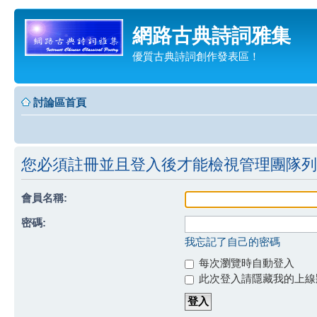
網路古典詩詞雅集
優質古典詩詞創作發表區！
討論區首頁
您必須註冊並且登入後才能檢視管理團隊列
會員名稱:
密碼:
我忘記了自己的密碼
每次瀏覽時自動登入
此次登入請隱藏我的上線