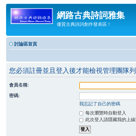
網路古典詩詞雅集
優質古典詩詞創作發表區！
討論區首頁
您必須註冊並且登入後才能檢視管理團隊列
會員名稱:
密碼:
我忘記了自己的密碼
每次瀏覽時自動登入
此次登入請隱藏我的上線