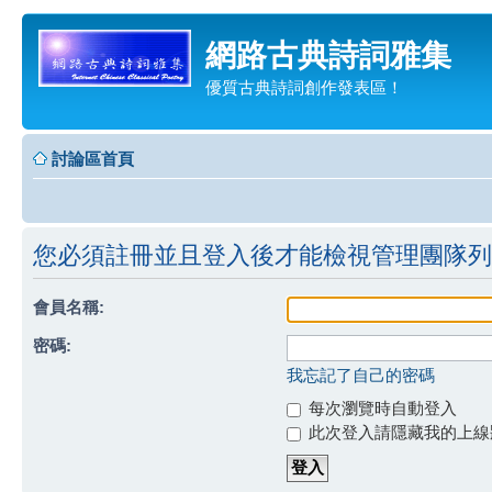
網路古典詩詞雅集
優質古典詩詞創作發表區！
討論區首頁
您必須註冊並且登入後才能檢視管理團隊列
會員名稱:
密碼:
我忘記了自己的密碼
每次瀏覽時自動登入
此次登入請隱藏我的上線