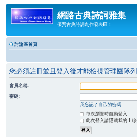
網路古典詩詞雅集
優質古典詩詞創作發表區！
討論區首頁
您必須註冊並且登入後才能檢視管理團隊列
會員名稱:
密碼:
我忘記了自己的密碼
每次瀏覽時自動登入
此次登入請隱藏我的上線