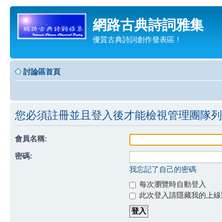
網路古典詩詞雅集
優質古典詩詞創作發表區！
討論區首頁
您必須註冊並且登入後才能檢視管理團隊列
會員名稱:
密碼:
我忘記了自己的密碼
每次瀏覽時自動登入
此次登入請隱藏我的上線