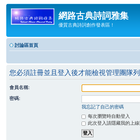
網路古典詩詞雅集
優質古典詩詞創作發表區！
討論區首頁
您必須註冊並且登入後才能檢視管理團隊列
會員名稱:
密碼:
我忘記了自己的密碼
每次瀏覽時自動登入
此次登入請隱藏我的上線