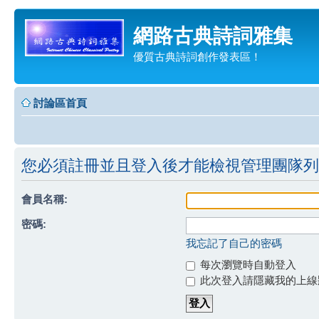
網路古典詩詞雅集
優質古典詩詞創作發表區！
討論區首頁
您必須註冊並且登入後才能檢視管理團隊列
會員名稱:
密碼:
我忘記了自己的密碼
每次瀏覽時自動登入
此次登入請隱藏我的上線