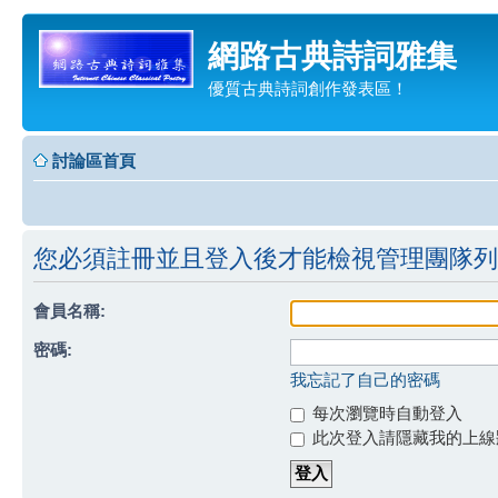
網路古典詩詞雅集
優質古典詩詞創作發表區！
討論區首頁
您必須註冊並且登入後才能檢視管理團隊列
會員名稱:
密碼:
我忘記了自己的密碼
每次瀏覽時自動登入
此次登入請隱藏我的上線