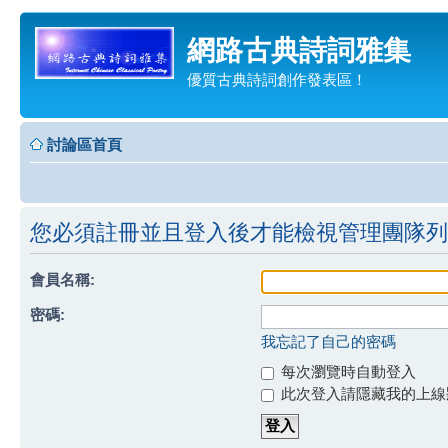
網路古典詩詞雅集
優質古典詩詞創作發表區！
討論區首頁
您必須註冊並且登入後才能檢視管理團隊列
會員名稱:
密碼:
我忘記了自己的密碼
每次瀏覽時自動登入
此次登入請隱藏我的上線