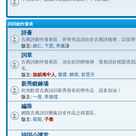
詩詞創作發表
詩薈
古典詩創作發表區﹐所有作品須合於古典詩格律﹐以採用
版主:
維仁
,
卞思
,
李微謙
詞萃
古典詞創作發表區﹐須合於詞牌格律﹐發表請於標題填寫
名。
版主:
故紙堆中人
,
樂齋
,
醉雨
,
碧雲天
新秀鍛鍊場
此地歡迎古典詩詞新秀發表初學作品﹐請多加油！
版主:
一善
,
李德儒
編珠
網路古典詩詞雅集詩友作品之精選區。
版主:
菀菀
,
子衡
詩詞小講堂