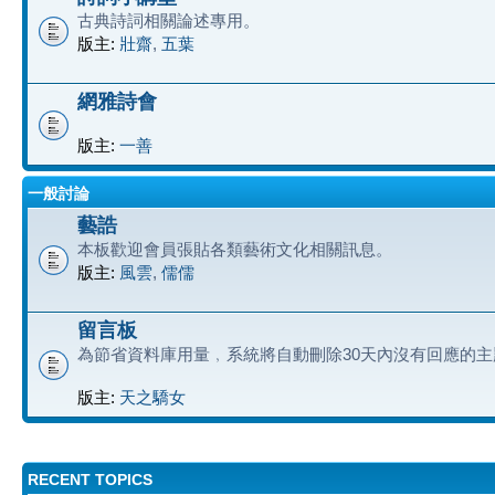
古典詩詞相關論述專用。
版主:
壯齋
,
五葉
網雅詩會
版主:
一善
一般討論
藝誥
本板歡迎會員張貼各類藝術文化相關訊息。
版主:
風雲
,
儒儒
留言板
為節省資料庫用量﹐系統將自動刪除30天內沒有回應的主
版主:
天之驕女
RECENT TOPICS