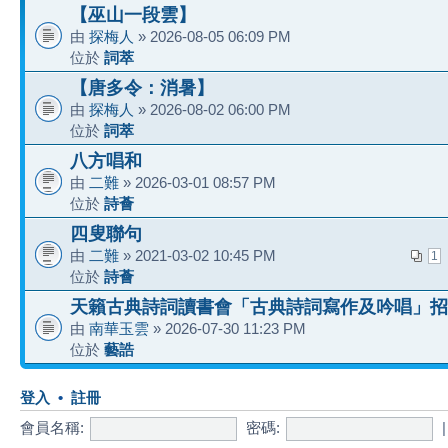
【巫山一段雲】
由
探梅人
» 2026-08-05 06:09 PM
位於
詞萃
【唐多令：消暑】
由
探梅人
» 2026-08-02 06:00 PM
位於
詞萃
八方唱和
由
二難
» 2026-03-01 08:57 PM
位於
詩薈
四叟聯句
由
二難
» 2021-03-02 10:45 PM
1
位於
詩薈
天籟古典詩詞讀書會「古典詩詞寫作及吟唱」招
由
南華玉雲
» 2026-07-30 11:23 PM
位於
藝誥
登入
•
註冊
會員名稱:
密碼: