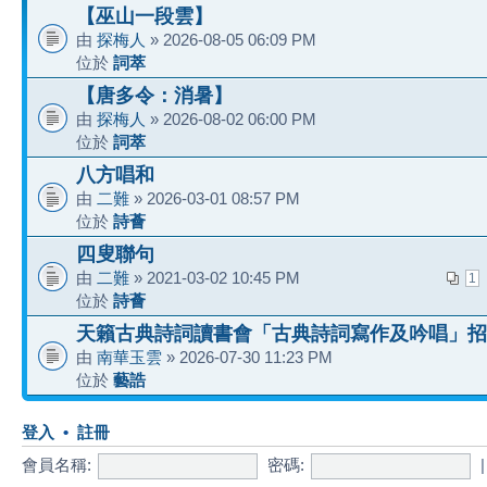
【巫山一段雲】
由
探梅人
» 2026-08-05 06:09 PM
位於
詞萃
【唐多令：消暑】
由
探梅人
» 2026-08-02 06:00 PM
位於
詞萃
八方唱和
由
二難
» 2026-03-01 08:57 PM
位於
詩薈
四叟聯句
由
二難
» 2021-03-02 10:45 PM
1
位於
詩薈
天籟古典詩詞讀書會「古典詩詞寫作及吟唱」招
由
南華玉雲
» 2026-07-30 11:23 PM
位於
藝誥
登入
•
註冊
會員名稱:
密碼: