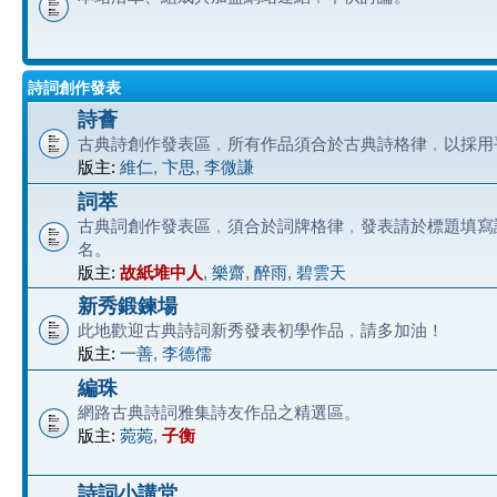
詩詞創作發表
詩薈
古典詩創作發表區﹐所有作品須合於古典詩格律﹐以採用
版主:
維仁
,
卞思
,
李微謙
詞萃
古典詞創作發表區﹐須合於詞牌格律﹐發表請於標題填寫
名。
版主:
故紙堆中人
,
樂齋
,
醉雨
,
碧雲天
新秀鍛鍊場
此地歡迎古典詩詞新秀發表初學作品﹐請多加油！
版主:
一善
,
李德儒
編珠
網路古典詩詞雅集詩友作品之精選區。
版主:
菀菀
,
子衡
詩詞小講堂