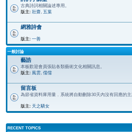
古典詩詞相關論述專用。
版主:
壯齋
,
五葉
網雅詩會
版主:
一善
一般討論
藝誥
本板歡迎會員張貼各類藝術文化相關訊息。
版主:
風雲
,
儒儒
留言板
為節省資料庫用量﹐系統將自動刪除30天內沒有回應的主
版主:
天之驕女
RECENT TOPICS