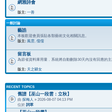
網雅詩會
版主:
一善
一般討論
藝誥
本板歡迎會員張貼各類藝術文化相關訊息。
版主:
風雲
,
儒儒
留言板
為節省資料庫用量﹐系統將自動刪除30天內沒有回應的主
版主:
天之驕女
RECENT TOPICS
舊譜【巫山一段雲：立秋】
由
探梅人
» 2026-08-07 04:13 PM
位於
詞萃