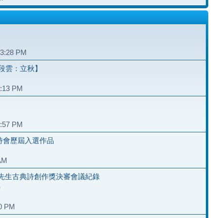
和
03:28 PM
段雲：立秋】
4:13 PM
2:57 PM
夏詩會歷屆入選作品
 AM
先生古典詩創作獎決審會議紀錄
）
40 PM