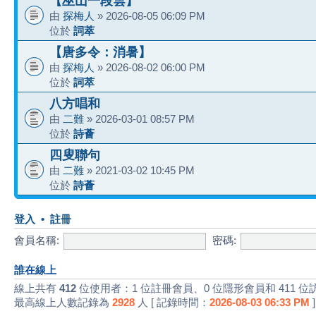
【巫山一段雲】
由
探梅人
» 2026-08-05 06:09 PM
位於
詞萃
【唐多令：消暑】
由
探梅人
» 2026-08-02 06:00 PM
位於
詞萃
八方唱和
由
二難
» 2026-03-01 08:57 PM
位於
詩薈
四叟聯句
由
二難
» 2021-03-02 10:45 PM
位於
詩薈
登入
•
註冊
會員名稱:
密碼:
誰在線上
線上共有
412
位使用者：1 位註冊會員、0 位隱形會員和 411 位
最高線上人數記錄為
2928
人 [ 記錄時間：
2026-08-03 06:33 PM
]