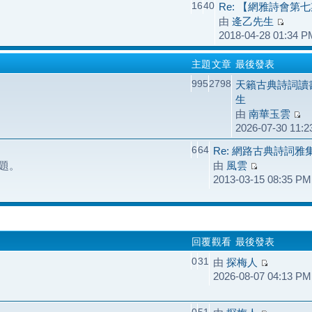
16
40
Re: 【網雅詩會第
由
逄乙先生
2018-04-28 01:34 P
主題
文章
最後發表
995
2798
天籟古典詩詞讀
生
由
南華玉雲
2026-07-30 11:
6
64
Re: 網路古典詩詞
題。
由
風雲
2013-03-15 08:35 PM
回覆
觀看
最後發表
0
31
由
探梅人
2026-08-07 04:13 PM