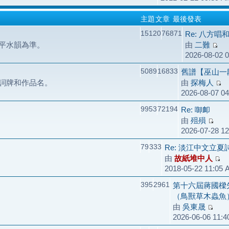
主題
文章
最後發表
15120
76871
Re: 八方唱
平水韻為準。
由
二難
2026-08-02 
5089
16833
舊譜【巫山一
詞牌和作品名。
由
探梅人
2026-08-07 0
9953
72194
Re: 啣卹
由
殂殞
2026-07-28 1
79
333
Re: 淡江中文立
由
故紙堆中人
2018-05-22 11:05
395
2961
第十六屆蔣國樑
（鳥獸草木蟲魚
由
吳東晟
2026-06-06 11: