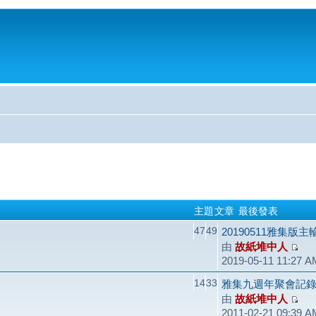
主題
文章
最後發表
47
49
20190511雅集版
由
故紙堆中人
2019-05-11 11:27 A
14
33
雅集九週年聚會記錄（2
由
故紙堆中人
2011-02-21 09:39 A