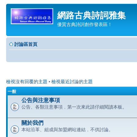
網路古典詩詞雅集
優質古典詩詞創作發表區！
討論區首頁
檢視沒有回覆的主題
•
檢視最近討論的主題
一般
公告與注意事項
公告、各類注意事項﹐第一次來此請仔細閱讀本板。
關於我們
本站沿革、組成與加盟網站連結﹐不供討論。