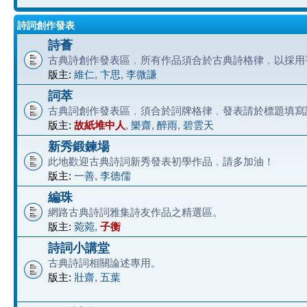
詩詞創作發表
詩薈
古典詩創作發表區﹐所有作品須合於古典詩格律﹐以採用
版主:
維仁
,
卞思
,
李微謙
詞萃
古典詞創作發表區﹐須合於詞牌格律﹐發表請於標題填寫
版主:
故紙堆中人
,
樂齋
,
醉雨
,
碧雲天
新秀鍛鍊場
此地歡迎古典詩詞新秀發表初學作品﹐請多加油！
版主:
一善
,
李德儒
編珠
網路古典詩詞雅集詩友作品之精選區。
版主:
菀菀
,
子衡
詩詞小講堂
古典詩詞相關論述專用。
版主:
壯齋
,
五葉