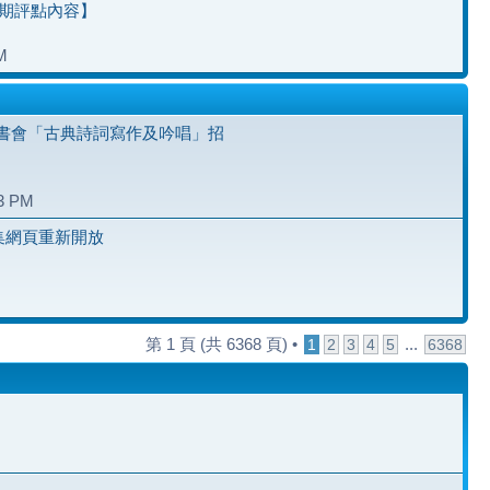
七期評點內容】
M
書會「古典詩詞寫作及吟唱」招
23 PM
雅集網頁重新開放
第
1
頁 (共
6368
頁) •
...
1
2
3
4
5
6368