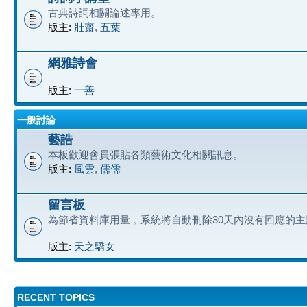
古典詩詞相關論述專用。
版主:
壯齋
,
五葉
網雅詩會
版主:
一善
一般討論
藝誥
本板歡迎會員張貼各類藝術文化相關訊息。
版主:
風雲
,
儒儒
留言板
為節省資料庫用量﹐系統將自動刪除30天內沒有回應的主
版主:
天之驕女
RECENT TOPICS