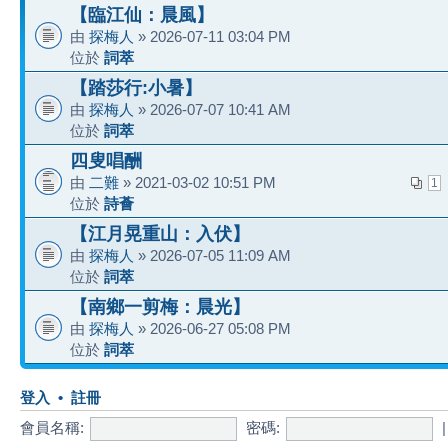
【臨江仙：晨風】
由
探梅人
» 2026-07-11 03:04 PM
位於
詞萃
【踏莎行:小暑】
由
探梅人
» 2026-07-07 10:41 AM
位於
詞萃
四叟唱酬
由
二難
» 2021-03-02 10:51 PM
1
位於
詩薈
【江月晃重山：入伏】
由
探梅人
» 2026-07-05 11:09 AM
位於
詞萃
【南鄉一剪梅：晨光】
由
探梅人
» 2026-06-27 05:08 PM
位於
詞萃
登入
•
註冊
會員名稱:
密碼: