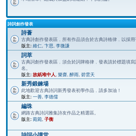
詩詞創作發表
詩薈
古典詩創作發表區﹐所有作品須合於古典詩格律﹐以採用
版主:
維仁
,
卞思
,
李微謙
詞萃
古典詞創作發表區﹐須合於詞牌格律﹐發表請於標題填寫
名。
版主:
故紙堆中人
,
樂齋
,
醉雨
,
碧雲天
新秀鍛鍊場
此地歡迎古典詩詞新秀發表初學作品﹐請多加油！
版主:
一善
,
李德儒
編珠
網路古典詩詞雅集詩友作品之精選區。
版主:
菀菀
,
子衡
詩詞小講堂