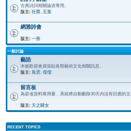
古典詩詞相關論述專用。
版主:
壯齋
,
五葉
網雅詩會
版主:
一善
一般討論
藝誥
本板歡迎會員張貼各類藝術文化相關訊息。
版主:
風雲
,
儒儒
留言板
為節省資料庫用量﹐系統將自動刪除30天內沒有回應的主
版主:
天之驕女
RECENT TOPICS