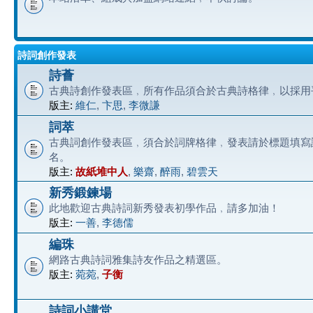
詩詞創作發表
詩薈
古典詩創作發表區﹐所有作品須合於古典詩格律﹐以採用
版主:
維仁
,
卞思
,
李微謙
詞萃
古典詞創作發表區﹐須合於詞牌格律﹐發表請於標題填寫
名。
版主:
故紙堆中人
,
樂齋
,
醉雨
,
碧雲天
新秀鍛鍊場
此地歡迎古典詩詞新秀發表初學作品﹐請多加油！
版主:
一善
,
李德儒
編珠
網路古典詩詞雅集詩友作品之精選區。
版主:
菀菀
,
子衡
詩詞小講堂