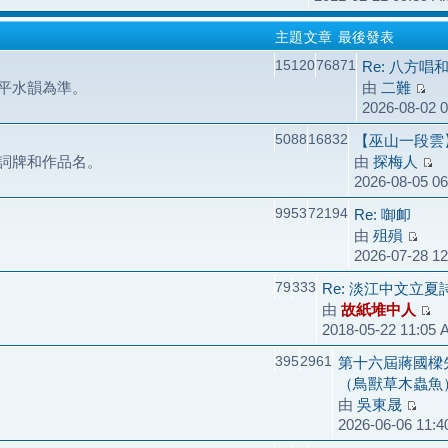
主題
文章
最後發表
15120
76871
Re: 八方唱
平水韻為準。
由
二難
2026-08-02 
5088
16832
【巫山一段雲
詞牌和作品名。
由
探梅人
2026-08-05 0
9953
72194
Re: 啣卹
由
殂殞
2026-07-28 1
79
333
Re: 淡江中文立
由
故紙堆中人
2018-05-22 11:05
395
2961
第十六屆蔣國樑
（鳥獸草木蟲魚
由
吳東晟
2026-06-06 11: