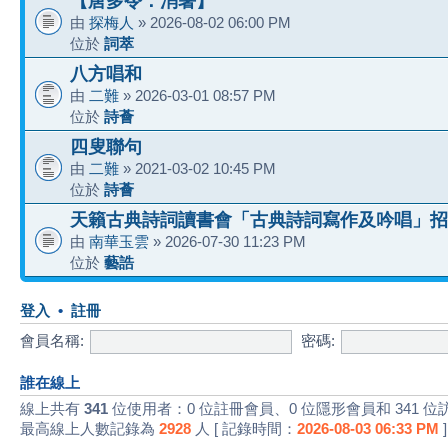
【唐多令：消暑】
由
探梅人
» 2026-08-02 06:00 PM
位於
詞萃
八方唱和
由
二難
» 2026-03-01 08:57 PM
位於
詩薈
四叟聯句
由
二難
» 2021-03-02 10:45 PM
位於
詩薈
天籟古典詩詞讀書會「古典詩詞寫作及吟唱」招
由
南華玉雲
» 2026-07-30 11:23 PM
位於
藝誥
登入
•
註冊
會員名稱:
密碼:
誰在線上
線上共有
341
位使用者：0 位註冊會員、0 位隱形會員和 341 位
最高線上人數記錄為
2928
人 [ 記錄時間：
2026-08-03 06:33 PM
]