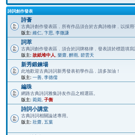
詩詞創作發表
詩薈
古典詩創作發表區﹐所有作品須合於古典詩格律﹐以採用
版主:
維仁
,
卞思
,
李微謙
詞萃
古典詞創作發表區﹐須合於詞牌格律﹐發表請於標題填寫
版主:
故紙堆中人
,
樂齋
,
醉雨
,
碧雲天
新秀鍛鍊場
此地歡迎古典詩詞新秀發表初學作品﹐請多加油！
版主:
一善
,
李德儒
編珠
網路古典詩詞雅集詩友作品之精選區。
版主:
菀菀
,
子衡
詩詞小講堂
古典詩詞相關論述專用。
版主:
壯齋
,
五葉