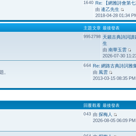
16
40
Re: 【網雅詩會第
由
逄乙先生
2018-04-28 01:34 P
主題
文章
最後發表
995
2798
天籟古典詩詞讀
生
由
南華玉雲
2026-07-30 11:
6
64
Re: 網路古典詩詞
題。
由
風雲
2013-03-15 08:35 PM
回覆
觀看
最後發表
0
43
由
探梅人
2026-08-05 06:09 PM