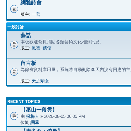
網雅詩會
版主:
一善
一般討論
藝誥
本板歡迎會員張貼各類藝術文化相關訊息。
版主:
風雲
,
儒儒
留言板
為節省資料庫用量﹐系統將自動刪除30天內沒有回應的主
版主:
天之驕女
RECENT TOPICS
【巫山一段雲】
由
探梅人
» 2026-08-05 06:09 PM
位於
詞萃