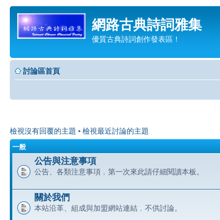
網路古典詩詞雅集
優質古典詩詞創作發表區！
討論區首頁
檢視沒有回覆的主題
•
檢視最近討論的主題
一般
公告與注意事項
公告、各類注意事項﹐第一次來此請仔細閱讀本板。
關於我們
本站沿革、組成與加盟網站連結﹐不供討論。