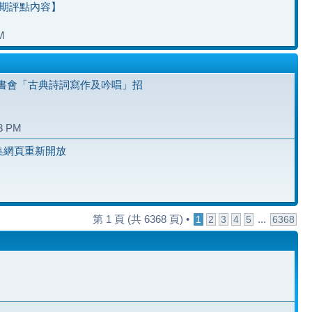
七期評點內容】
M
書會「古典詩詞寫作及吟唱」招
23 PM
雅集網頁重新開放
第
1
頁 (共
6368
頁) •
...
1
2
3
4
5
6368