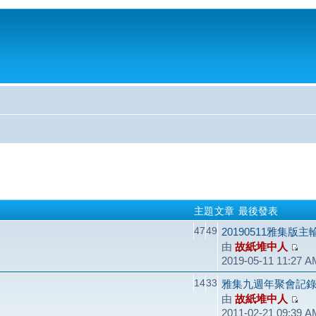
主題
文章
最後發表
47
49
20190511雅集版
由
故紙堆中人
2019-05-11 11:27 A
14
33
雅集九週年聚會記錄（2
由
故紙堆中人
2011-02-21 09:39 A