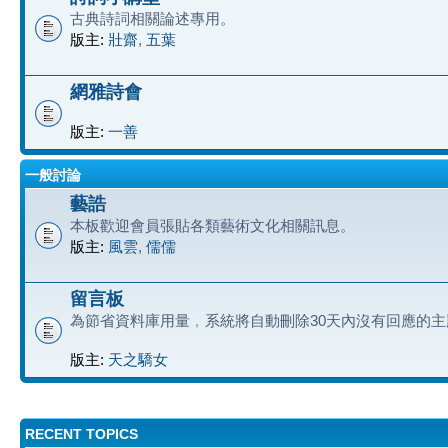
古典詩詞相關論述專用。
版主:
壯齋
,
五葉
網雅詩會
版主:
一善
一般討論
藝誥
本板歡迎會員張貼各類藝術文化相關訊息。
版主:
風雲
,
儒儒
留言板
為節省資料庫用量﹐系統將自動刪除30天內沒有回應的主
版主:
天之驕女
RECENT TOPICS