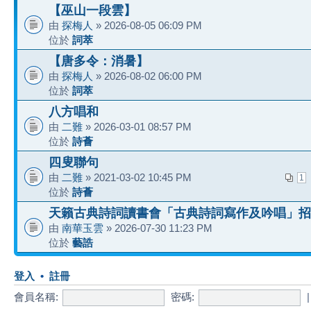
【巫山一段雲】
由
探梅人
» 2026-08-05 06:09 PM
位於
詞萃
【唐多令：消暑】
由
探梅人
» 2026-08-02 06:00 PM
位於
詞萃
八方唱和
由
二難
» 2026-03-01 08:57 PM
位於
詩薈
四叟聯句
由
二難
» 2021-03-02 10:45 PM
1
位於
詩薈
天籟古典詩詞讀書會「古典詩詞寫作及吟唱」招
由
南華玉雲
» 2026-07-30 11:23 PM
位於
藝誥
登入
•
註冊
會員名稱:
密碼: