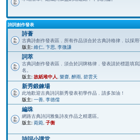
詩詞創作發表
詩薈
古典詩創作發表區﹐所有作品須合於古典詩格律﹐以採用
版主:
維仁
,
卞思
,
李微謙
詞萃
古典詞創作發表區﹐須合於詞牌格律﹐發表請於標題填寫
名。
版主:
故紙堆中人
,
樂齋
,
醉雨
,
碧雲天
新秀鍛鍊場
此地歡迎古典詩詞新秀發表初學作品﹐請多加油！
版主:
一善
,
李德儒
編珠
網路古典詩詞雅集詩友作品之精選區。
版主:
菀菀
,
子衡
詩詞小講堂