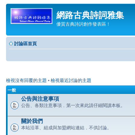
網路古典詩詞雅集
優質古典詩詞創作發表區！
討論區首頁
檢視沒有回覆的主題
•
檢視最近討論的主題
一般
公告與注意事項
公告、各類注意事項﹐第一次來此請仔細閱讀本板。
關於我們
本站沿革、組成與加盟網站連結﹐不供討論。