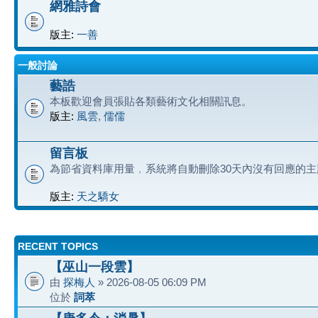
網雅詩會
版主:
一善
一般討論
藝誥
本板歡迎會員張貼各類藝術文化相關訊息。
版主:
風雲
,
儒儒
留言板
為節省資料庫用量﹐系統將自動刪除30天內沒有回應的主
版主:
天之驕女
RECENT TOPICS
【巫山一段雲】
由
探梅人
» 2026-08-05 06:09 PM
位於
詞萃