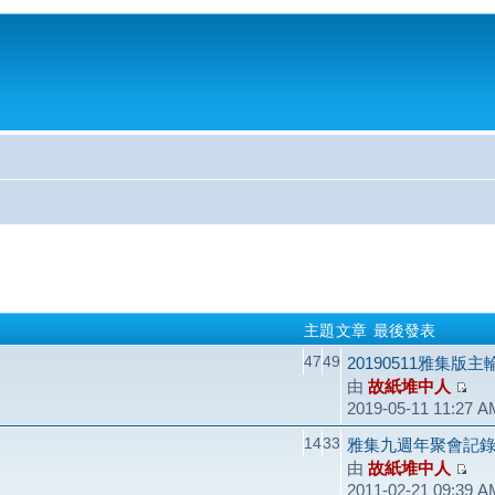
主題
文章
最後發表
47
49
20190511雅集版
由
故紙堆中人
2019-05-11 11:27 A
14
33
雅集九週年聚會記錄（2
由
故紙堆中人
2011-02-21 09:39 A