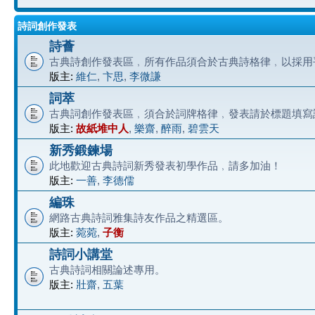
詩詞創作發表
詩薈
古典詩創作發表區﹐所有作品須合於古典詩格律﹐以採用
版主:
維仁
,
卞思
,
李微謙
詞萃
古典詞創作發表區﹐須合於詞牌格律﹐發表請於標題填寫
版主:
故紙堆中人
,
樂齋
,
醉雨
,
碧雲天
新秀鍛鍊場
此地歡迎古典詩詞新秀發表初學作品﹐請多加油！
版主:
一善
,
李德儒
編珠
網路古典詩詞雅集詩友作品之精選區。
版主:
菀菀
,
子衡
詩詞小講堂
古典詩詞相關論述專用。
版主:
壯齋
,
五葉