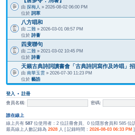
【唐多令：消暑】
由
探梅人
» 2026-08-02 06:00 PM
位於
詞萃
八方唱和
由
二難
» 2026-03-01 08:57 PM
位於
詩薈
四叟聯句
由
二難
» 2021-03-02 10:45 PM
位於
詩薈
天籟古典詩詞讀書會「古典詩詞寫作及吟唱」招
由
南華玉雲
» 2026-07-30 11:23 PM
位於
藝誥
登入
•
註冊
會員名稱:
密碼:
誰在線上
線上共有
587
位使用者：2 位註冊會員、0 位隱形會員和 585 位
最高線上人數記錄為
2928
人 [ 記錄時間：
2026-08-03 06:33 PM
]