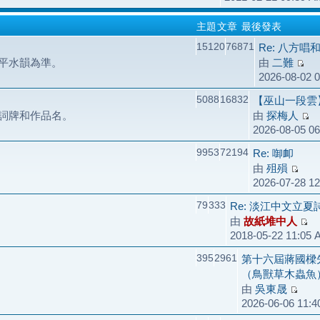
主題
文章
最後發表
15120
76871
Re: 八方唱
平水韻為準。
由
二難
2026-08-02 
5088
16832
【巫山一段雲
詞牌和作品名。
由
探梅人
2026-08-05 0
9953
72194
Re: 啣卹
由
殂殞
2026-07-28 1
79
333
Re: 淡江中文立
由
故紙堆中人
2018-05-22 11:05
395
2961
第十六屆蔣國樑
（鳥獸草木蟲魚
由
吳東晟
2026-06-06 11: