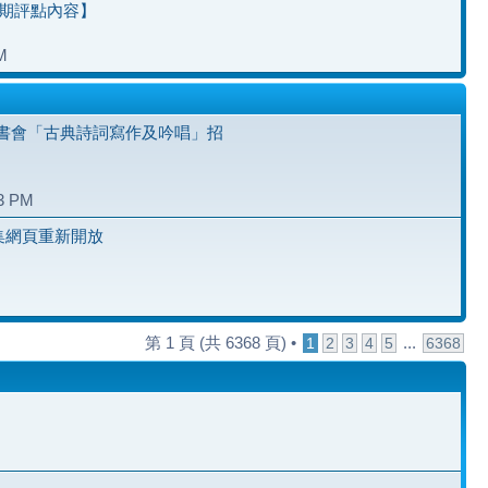
七期評點內容】
M
書會「古典詩詞寫作及吟唱」招
23 PM
雅集網頁重新開放
第
1
頁 (共
6368
頁) •
...
1
2
3
4
5
6368