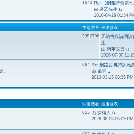
16
40
Re: 【網雅詩會第
由
逄乙先生
2018-04-28 01:34 P
主題
文章
最後發表
995
2798
天籟古典詩詞讀
生
由
南華玉雲
2026-07-30 11:
6
64
Re: 網路古典詩詞
題。
由
風雲
2013-03-15 08:35 PM
回覆
觀看
最後發表
0
15
由
探梅人
2026-08-05 06:09 PM