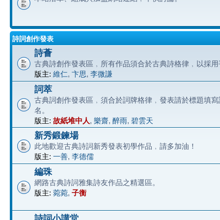
詩詞創作發表
詩薈
古典詩創作發表區﹐所有作品須合於古典詩格律﹐以採用
版主:
維仁
,
卞思
,
李微謙
詞萃
古典詞創作發表區﹐須合於詞牌格律﹐發表請於標題填寫
名。
版主:
故紙堆中人
,
樂齋
,
醉雨
,
碧雲天
新秀鍛鍊場
此地歡迎古典詩詞新秀發表初學作品﹐請多加油！
版主:
一善
,
李德儒
編珠
網路古典詩詞雅集詩友作品之精選區。
版主:
菀菀
,
子衡
詩詞小講堂