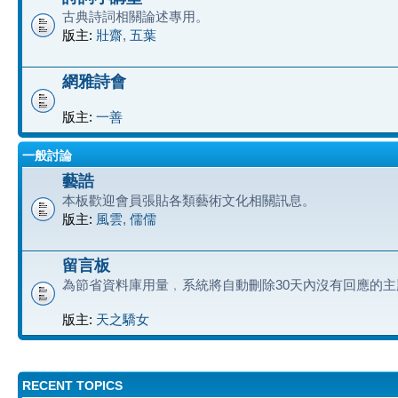
古典詩詞相關論述專用。
版主:
壯齋
,
五葉
網雅詩會
版主:
一善
一般討論
藝誥
本板歡迎會員張貼各類藝術文化相關訊息。
版主:
風雲
,
儒儒
留言板
為節省資料庫用量﹐系統將自動刪除30天內沒有回應的主
版主:
天之驕女
RECENT TOPICS