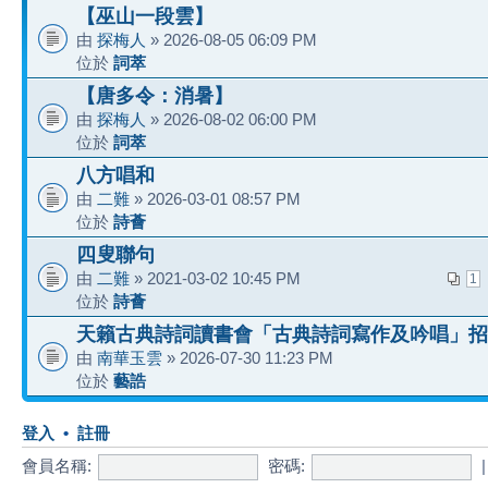
【巫山一段雲】
由
探梅人
» 2026-08-05 06:09 PM
位於
詞萃
【唐多令：消暑】
由
探梅人
» 2026-08-02 06:00 PM
位於
詞萃
八方唱和
由
二難
» 2026-03-01 08:57 PM
位於
詩薈
四叟聯句
由
二難
» 2021-03-02 10:45 PM
1
位於
詩薈
天籟古典詩詞讀書會「古典詩詞寫作及吟唱」招
由
南華玉雲
» 2026-07-30 11:23 PM
位於
藝誥
登入
•
註冊
會員名稱:
密碼: