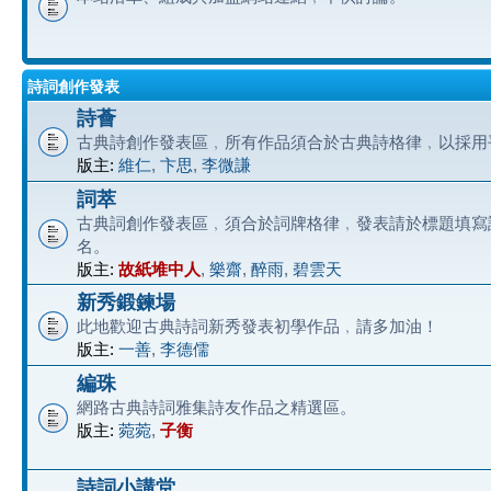
詩詞創作發表
詩薈
古典詩創作發表區﹐所有作品須合於古典詩格律﹐以採用
版主:
維仁
,
卞思
,
李微謙
詞萃
古典詞創作發表區﹐須合於詞牌格律﹐發表請於標題填寫
名。
版主:
故紙堆中人
,
樂齋
,
醉雨
,
碧雲天
新秀鍛鍊場
此地歡迎古典詩詞新秀發表初學作品﹐請多加油！
版主:
一善
,
李德儒
編珠
網路古典詩詞雅集詩友作品之精選區。
版主:
菀菀
,
子衡
詩詞小講堂