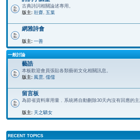
古典詩詞相關論述專用。
版主:
壯齋
,
五葉
網雅詩會
版主:
一善
一般討論
藝誥
本板歡迎會員張貼各類藝術文化相關訊息。
版主:
風雲
,
儒儒
留言板
為節省資料庫用量﹐系統將自動刪除30天內沒有回應的主
版主:
天之驕女
RECENT TOPICS