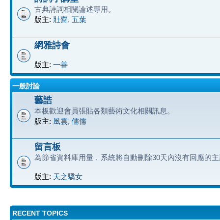
古典詩詞相關論述專用。
版主:
壯齋
,
五葉
網雅詩會
版主:
一善
一般討論
藝誥
本板歡迎會員張貼各類藝術文化相關訊息。
版主:
風雲
,
儒儒
留言板
為節省資料庫用量﹐系統將自動刪除30天內沒有回應的主
版主:
天之驕女
RECENT TOPICS