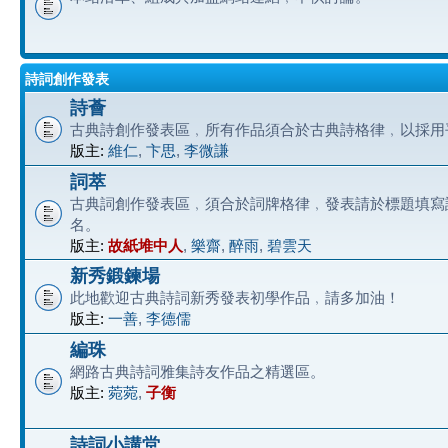
詩詞創作發表
詩薈
古典詩創作發表區﹐所有作品須合於古典詩格律﹐以採用
版主:
維仁
,
卞思
,
李微謙
詞萃
古典詞創作發表區﹐須合於詞牌格律﹐發表請於標題填寫
名。
版主:
故紙堆中人
,
樂齋
,
醉雨
,
碧雲天
新秀鍛鍊場
此地歡迎古典詩詞新秀發表初學作品﹐請多加油！
版主:
一善
,
李德儒
編珠
網路古典詩詞雅集詩友作品之精選區。
版主:
菀菀
,
子衡
詩詞小講堂