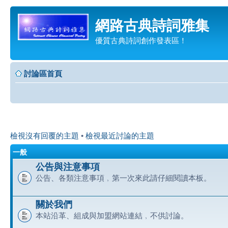
網路古典詩詞雅集
優質古典詩詞創作發表區！
討論區首頁
檢視沒有回覆的主題
•
檢視最近討論的主題
一般
公告與注意事項
公告、各類注意事項﹐第一次來此請仔細閱讀本板。
關於我們
本站沿革、組成與加盟網站連結﹐不供討論。