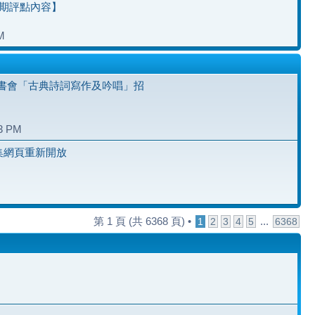
七期評點內容】
M
書會「古典詩詞寫作及吟唱」招
23 PM
雅集網頁重新開放
第
1
頁 (共
6368
頁) •
...
1
2
3
4
5
6368