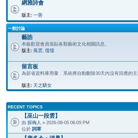
網雅詩會
版主:
一善
一般討論
藝誥
本板歡迎會員張貼各類藝術文化相關訊息。
版主:
風雲
,
儒儒
留言板
為節省資料庫用量﹐系統將自動刪除30天內沒有回應的主
版主:
天之驕女
RECENT TOPICS
【巫山一段雲】
由
探梅人
» 2026-08-05 06:09 PM
位於
詞萃