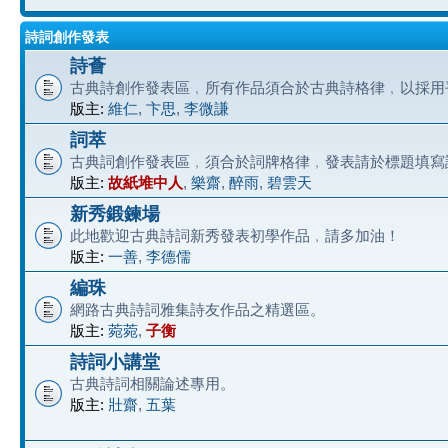
詩詞創作發表
詩薈
古典詩創作發表區﹐所有作品須合於古典詩格律﹐以採用
版主:
維仁
,
卞思
,
李微謙
詞萃
古典詞創作發表區﹐須合於詞牌格律﹐發表請於標題填寫
版主:
故紙堆中人
,
樂齋
,
醉雨
,
碧雲天
新秀鍛鍊場
此地歡迎古典詩詞新秀發表初學作品﹐請多加油！
版主:
一善
,
李德儒
編珠
網路古典詩詞雅集詩友作品之精選區。
版主:
菀菀
,
子衡
詩詞小講堂
古典詩詞相關論述專用。
版主:
壯齋
,
五葉