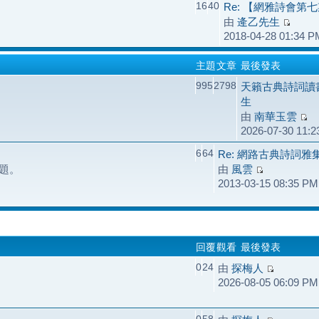
16
40
Re: 【網雅詩會第
由
逄乙先生
2018-04-28 01:34 P
主題
文章
最後發表
995
2798
天籟古典詩詞讀
生
由
南華玉雲
2026-07-30 11:
6
64
Re: 網路古典詩詞
題。
由
風雲
2013-03-15 08:35 PM
回覆
觀看
最後發表
0
24
由
探梅人
2026-08-05 06:09 PM