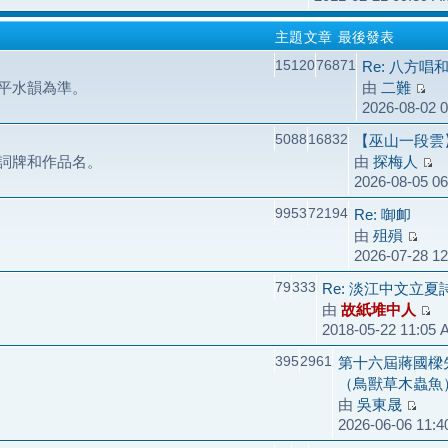
主題
文章
最後發表
15120
76871
Re: 八方唱
平水韻為準。
由
二難
2026-08-02 
5088
16832
【巫山一段雲
詞牌和作品名。
由
探梅人
2026-08-05 0
9953
72194
Re: 啣卹
由
殂殞
2026-07-28 1
79
333
Re: 淡江中文立
由
故紙堆中人
2018-05-22 11:05
395
2961
第十六屆蔣國樑
（鳥獸草木蟲魚
由
吳東晟
2026-06-06 11: