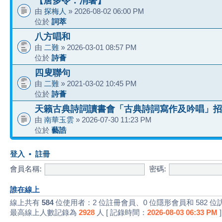
【唐多令：消暑】
由
探梅人
» 2026-08-02 06:00 PM
位於
詞萃
八方唱和
由
二難
» 2026-03-01 08:57 PM
位於
詩薈
四叟聯句
由
二難
» 2021-03-02 10:45 PM
位於
詩薈
天籟古典詩詞讀書會「古典詩詞寫作及吟唱」招
由
南華玉雲
» 2026-07-30 11:23 PM
位於
藝誥
登入
•
註冊
會員名稱:
密碼:
誰在線上
線上共有
584
位使用者：2 位註冊會員、0 位隱形會員和 582 位
最高線上人數記錄為
2928
人 [ 記錄時間：
2026-08-03 06:33 PM
]