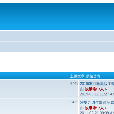
主題
文章
最後發表
47
49
20190511雅集版
由
故紙堆中人
2019-05-11 11:27 A
14
33
雅集九週年聚會記錄（2
由
故紙堆中人
2011-02-21 09:39 A