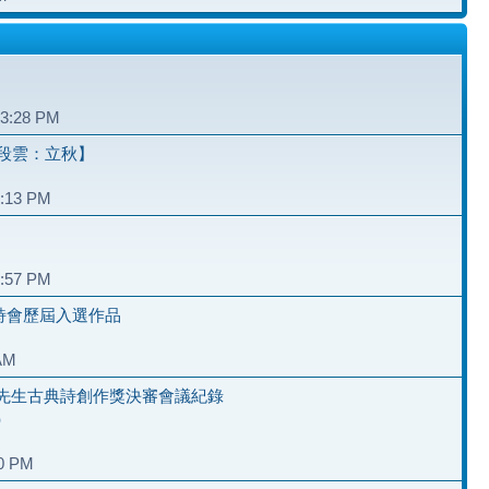
和
03:28 PM
段雲：立秋】
4:13 PM
2:57 PM
夏詩會歷屆入選作品
 AM
先生古典詩創作獎決審會議紀錄
）
40 PM