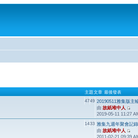
主題
文章
最後發表
47
49
20190511雅集版
由
故紙堆中人
2019-05-11 11:27 A
14
33
雅集九週年聚會記錄（2
由
故紙堆中人
2011-02-21 09:39 A