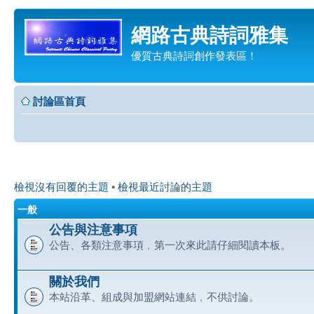
網路古典詩詞雅集
優質古典詩詞創作發表區！
討論區首頁
檢視沒有回覆的主題
•
檢視最近討論的主題
一般
公告與注意事項
公告、各類注意事項﹐第一次來此請仔細閱讀本板。
關於我們
本站沿革、組成與加盟網站連結﹐不供討論。