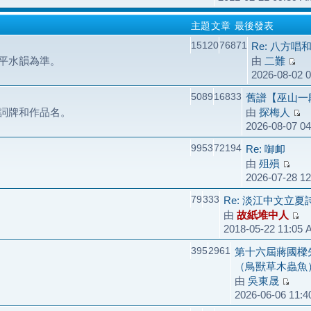
主題
文章
最後發表
15120
76871
Re: 八方唱
平水韻為準。
由
二難
2026-08-02 
5089
16833
舊譜【巫山一
詞牌和作品名。
由
探梅人
2026-08-07 0
9953
72194
Re: 啣卹
由
殂殞
2026-07-28 1
79
333
Re: 淡江中文立
由
故紙堆中人
2018-05-22 11:05
395
2961
第十六屆蔣國樑
（鳥獸草木蟲魚
由
吳東晟
2026-06-06 11: