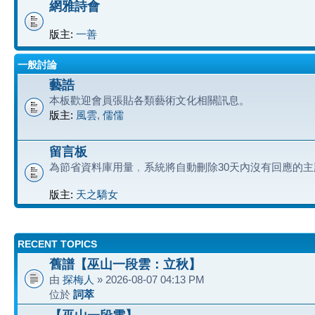
網雅詩會
版主:
一善
一般討論
藝誥
本板歡迎會員張貼各類藝術文化相關訊息。
版主:
風雲
,
儒儒
留言板
為節省資料庫用量﹐系統將自動刪除30天內沒有回應的主
版主:
天之驕女
RECENT TOPICS
舊譜【巫山一段雲：立秋】
由
探梅人
» 2026-08-07 04:13 PM
位於
詞萃