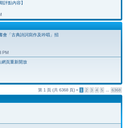
七期評點內容】
M
書會「古典詩詞寫作及吟唱」招
23 PM
雅集網頁重新開放
第
1
頁 (共
6368
頁) •
...
1
2
3
4
5
6368