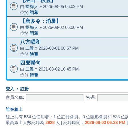
【巫山一段雲】
由
探梅人
» 2026-08-05 06:09 PM
位於
詞萃
【唐多令：消暑】
由
探梅人
» 2026-08-02 06:00 PM
位於
詞萃
八方唱和
由
二難
» 2026-03-01 08:57 PM
位於
詩薈
四叟聯句
由
二難
» 2021-03-02 10:45 PM
位於
詩薈
登入
•
註冊
會員名稱:
密碼:
誰在線上
線上共有
534
位使用者：1 位註冊會員、0 位隱形會員和 533 位
最高線上人數記錄為
2928
人 [ 記錄時間：
2026-08-03 06:33 PM
]