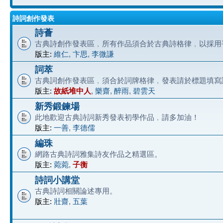
詩詞創作發表
詩薈
古典詩創作發表區﹐所有作品須合於古典詩格律﹐以採用
版主:
維仁
,
卞思
,
李微謙
詞萃
古典詞創作發表區﹐須合於詞牌格律﹐發表請於標題填寫
版主:
故紙堆中人
,
樂齋
,
醉雨
,
碧雲天
新秀鍛鍊場
此地歡迎古典詩詞新秀發表初學作品﹐請多加油！
版主:
一善
,
李德儒
編珠
網路古典詩詞雅集詩友作品之精選區。
版主:
菀菀
,
子衡
詩詞小講堂
古典詩詞相關論述專用。
版主:
壯齋
,
五葉