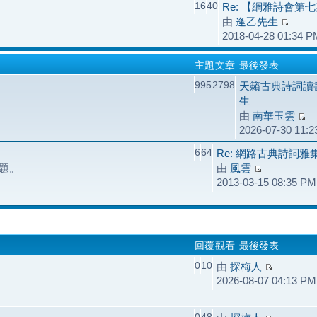
16
40
Re: 【網雅詩會第
由
逄乙先生
2018-04-28 01:34 P
主題
文章
最後發表
995
2798
天籟古典詩詞讀
生
由
南華玉雲
2026-07-30 11:
6
64
Re: 網路古典詩詞
題。
由
風雲
2013-03-15 08:35 PM
回覆
觀看
最後發表
0
10
由
探梅人
2026-08-07 04:13 PM