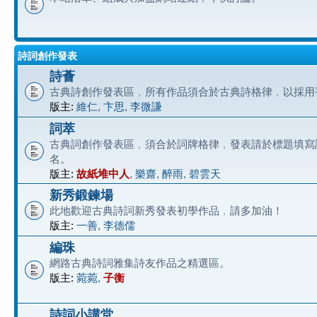
詩詞創作發表
詩薈
古典詩創作發表區﹐所有作品須合於古典詩格律﹐以採用
版主:
維仁
,
卞思
,
李微謙
詞萃
古典詞創作發表區﹐須合於詞牌格律﹐發表請於標題填寫
名。
版主:
故紙堆中人
,
樂齋
,
醉雨
,
碧雲天
新秀鍛鍊場
此地歡迎古典詩詞新秀發表初學作品﹐請多加油！
版主:
一善
,
李德儒
編珠
網路古典詩詞雅集詩友作品之精選區。
版主:
菀菀
,
子衡
詩詞小講堂