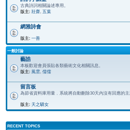
古典詩詞相關論述專用。
版主:
壯齋
,
五葉
網雅詩會
版主:
一善
一般討論
藝誥
本板歡迎會員張貼各類藝術文化相關訊息。
版主:
風雲
,
儒儒
留言板
為節省資料庫用量﹐系統將自動刪除30天內沒有回應的主
版主:
天之驕女
RECENT TOPICS