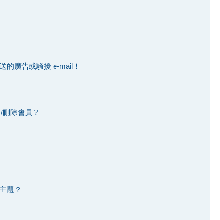
廣告或騷擾 e-mail！
加/刪除會員？
主題？