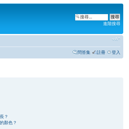
進階搜尋
問答集
註冊
登入
長？
的顏色？