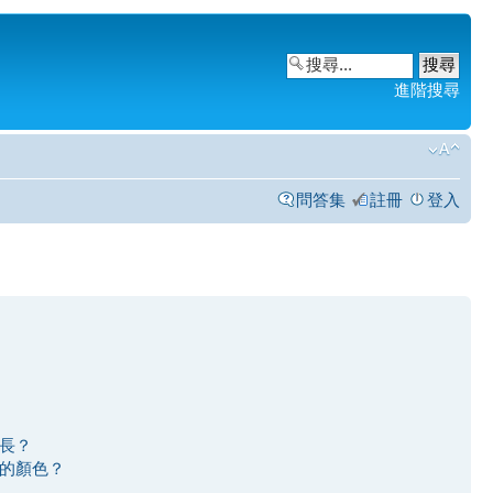
進階搜尋
問答集
註冊
登入
長？
的顏色？