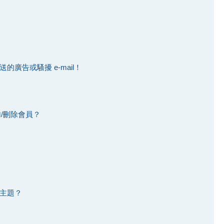
廣告或騷擾 e-mail！
加/刪除會員？
主題？