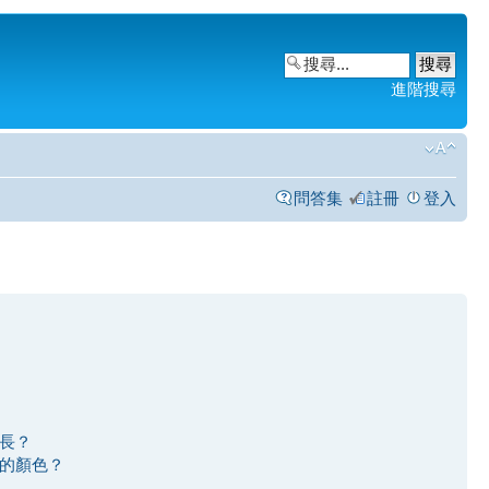
進階搜尋
問答集
註冊
登入
長？
的顏色？