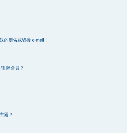
廣告或騷擾 e-mail！
加/刪除會員？
主題？