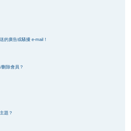
廣告或騷擾 e-mail！
加/刪除會員？
主題？