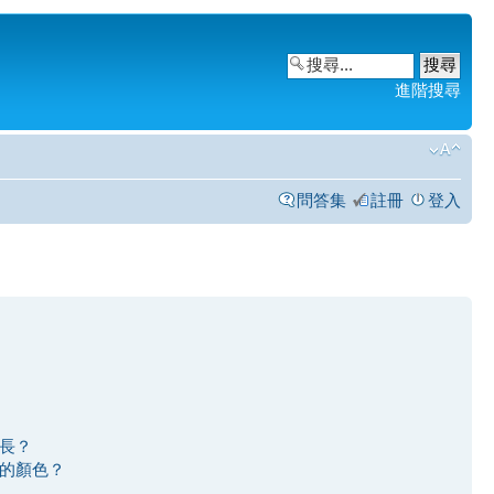
進階搜尋
問答集
註冊
登入
長？
的顏色？