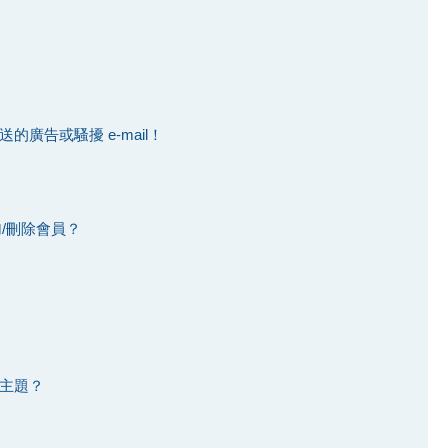
廣告或騷擾 e-mail！
加/刪除會員？
主題？