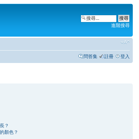
進階搜尋
問答集
註冊
登入
長？
的顏色？