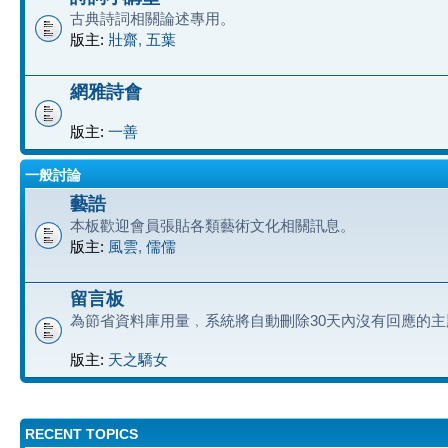
古典詩詞相關論述專用。
版主:
壯齋
,
五葉
網雅詩會
版主:
一善
一般討論
藝誥
本板歡迎會員張貼各類藝術文化相關訊息。
版主:
風雲
,
儒儒
留言板
為節省資料庫用量﹐系統將自動刪除30天內沒有回應的主
版主:
天之驕女
RECENT TOPICS