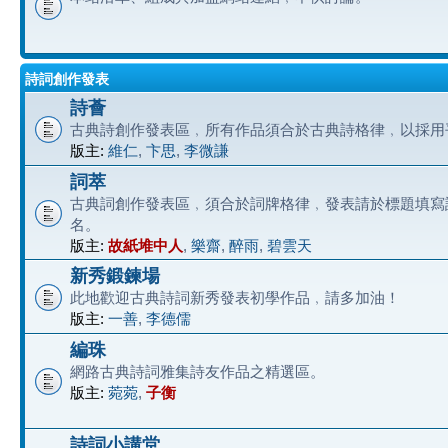
詩詞創作發表
詩薈
古典詩創作發表區﹐所有作品須合於古典詩格律﹐以採用
版主:
維仁
,
卞思
,
李微謙
詞萃
古典詞創作發表區﹐須合於詞牌格律﹐發表請於標題填寫
名。
版主:
故紙堆中人
,
樂齋
,
醉雨
,
碧雲天
新秀鍛鍊場
此地歡迎古典詩詞新秀發表初學作品﹐請多加油！
版主:
一善
,
李德儒
編珠
網路古典詩詞雅集詩友作品之精選區。
版主:
菀菀
,
子衡
詩詞小講堂